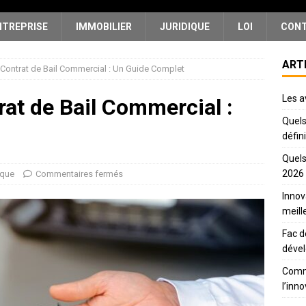
NTREPRISE
IMMOBILIER
JURIDIQUE
LOI
CON
ART
Contrat de Bail Commercial : Un Guide Complet
Les a
at de Bail Commercial :
Quels
défin
Quels
2026
ique
Commentaires fermés
Innov
meill
Fac d
déve
Comme
l’inn