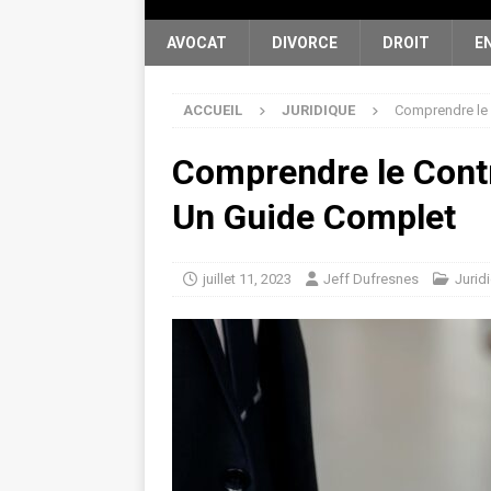
AVOCAT
DIVORCE
DROIT
E
ACCUEIL
JURIDIQUE
Comprendre le 
Comprendre le Contr
Un Guide Complet
juillet 11, 2023
Jeff Dufresnes
Jurid