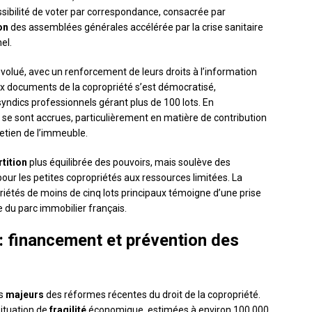
possibilité de voter par correspondance, consacrée par
on
des assemblées générales accélérée par la crise sanitaire
el.
lué, avec un renforcement de leurs droits à l’information
aux documents de la copropriété s’est démocratisé,
syndics professionnels gérant plus de 100 lots. En
se sont accrues, particulièrement en matière de contribution
retien de l’immeuble.
rtition
plus équilibrée des pouvoirs, mais soulève des
our les petites copropriétés aux ressources limitées. La
priétés de moins de cinq lots principaux témoigne d’une prise
e du parc immobilier français.
 financement et prévention des
es
majeurs
des réformes récentes du droit de la copropriété.
ituation de
fragilité
économique, estimées à environ 100 000