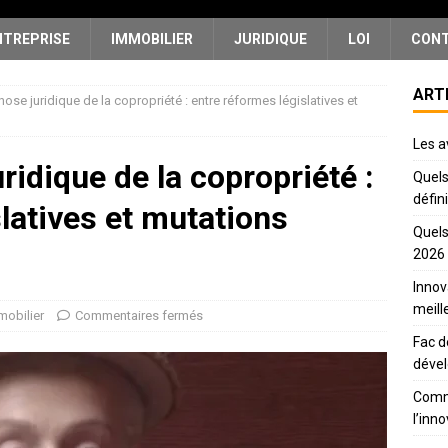
NTREPRISE
IMMOBILIER
JURIDIQUE
LOI
CON
ART
se juridique de la copropriété : entre réformes législatives et
Les a
idique de la copropriété :
Quels
défin
latives et mutations
Quels
2026
Innov
meill
mobilier
Commentaires fermés
Fac d
déve
Comme
l’inn