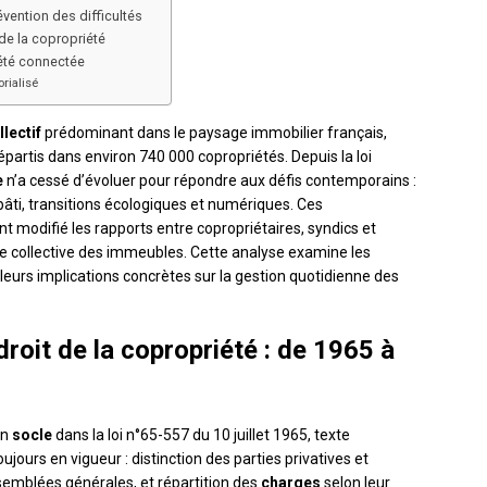
ention des difficultés
de la copropriété
été connectée
orialisé
llectif
prédominant dans le paysage immobilier français,
partis dans environ 740 000 copropriétés. Depuis la loi
e
n’a cessé d’évoluer pour répondre aux défis contemporains :
bâti, transitions écologiques et numériques. Ces
 modifié les rapports entre copropriétaires, syndics et
e collective des immeubles. Cette analyse examine les
leurs implications concrètes sur la gestion quotidienne des
oit de la copropriété : de 1965 à
on
socle
dans la loi n°65-557 du 10 juillet 1965, texte
ujours en vigueur : distinction des parties privatives et
mblées générales, et répartition des
charges
selon leur