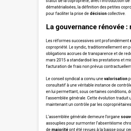
statut de la copropriété, avec l’introduction d
dématérialisées, la définition des petites copr
pour faciliter la prise de
décision
collective.
La gouvernance rénovée : 
Les réformes successives ont profondément
copropriété. Le syndic, traditionnellement en 
obligations accrues de transparence et de redd
mars 2015 a standardisé les prestations et mis
facturation de frais non prévus contractuelle
Le conseil syndical a connu une
valorisation
p
consultatif à une véritable instance de contrôl
en lui permettant, sous certaines conditions, 
l’assemblée générale. Cette évolution traduit u
maintenant un contrôle par les copropriétair
L’assemblée générale demeure l’organe
souv
assouplies pour surmonter l’absentéisme chro
de
majorité
ont été revues à la baisse pour c