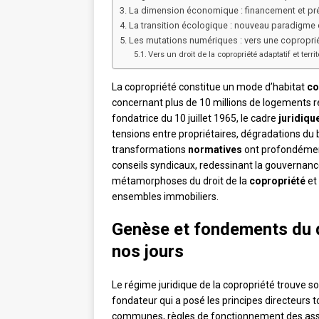
La dimension économique : financement et prév
La transition écologique : nouveau paradigme 
Les mutations numériques : vers une copropri
Vers un droit de la copropriété adaptatif et territ
La copropriété constitue un mode d’habitat
co
concernant plus de 10 millions de logements ré
fondatrice du 10 juillet 1965, le cadre
juridiqu
tensions entre propriétaires, dégradations du 
transformations
normatives
ont profondément
conseils syndicaux, redessinant la gouvernanc
métamorphoses du droit de la
copropriété
et 
ensembles immobiliers.
Genèse et fondements du dr
nos jours
Le régime juridique de la copropriété trouve s
fondateur qui a posé les principes directeurs to
communes, règles de fonctionnement des asse