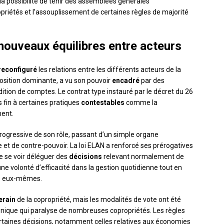
e la possibilité de tenir des assemblées générales
opriétés et l’assouplissement de certaines règles de majorité
nouveaux équilibres entre acteurs
reconfiguré
les relations entre les différents acteurs de la
position dominante, a vu son pouvoir
encadré
par des
ition de comptes. Le contrat type instauré par le décret du 26
 fin à certaines pratiques
contestables
comme la
ment.
rogressive de son rôle, passant d’un simple organe
e et de contre-pouvoir. La loi ELAN a renforcé ses prérogatives
de se voir déléguer des
décisions
relevant normalement de
ne volonté d’efficacité dans la gestion quotidienne tout en
es eux-mêmes.
erain
de la copropriété, mais les modalités de vote ont été
nique qui paralyse de nombreuses copropriétés. Les règles
ertaines décisions, notamment celles relatives aux économies