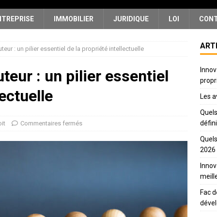
NTREPRISE
IMMOBILIER
JURIDIQUE
LOI
CON
ART
teur : un pilier essentiel de la propriété intellectuelle
Innov
uteur : un pilier essentiel
propr
lectuelle
Les a
Quels
défin
it
Commentaires fermés
Quels
2026
Innov
meill
Fac d
déve