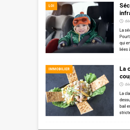
Séc
LOI
inf
dé
La sé
Pourt
qui e
liées 
La c
IMMOBILIER
cou
dé
La cl
dessu
bail 
stric