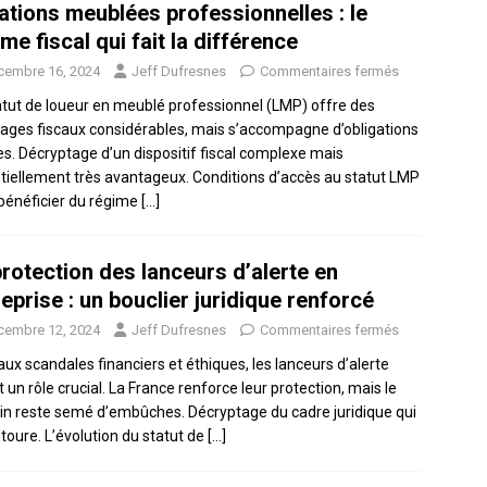
ations meublées professionnelles : le
me fiscal qui fait la différence
cembre 16, 2024
Jeff Dufresnes
Commentaires fermés
atut de loueur en meublé professionnel (LMP) offre des
ages fiscaux considérables, mais s’accompagne d’obligations
tes. Décryptage d’un dispositif fiscal complexe mais
tiellement très avantageux. Conditions d’accès au statut LMP
bénéficier du régime
[…]
protection des lanceurs d’alerte en
eprise : un bouclier juridique renforcé
cembre 12, 2024
Jeff Dufresnes
Commentaires fermés
aux scandales financiers et éthiques, les lanceurs d’alerte
 un rôle crucial. La France renforce leur protection, mais le
n reste semé d’embûches. Décryptage du cadre juridique qui
ntoure. L’évolution du statut de
[…]