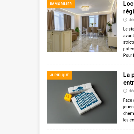
Loc
IMMOBILIER
régi
dé
Le st
avant
stric
poten
Pour 
La 
JURIDIQUE
entr
dé
Face 
jouent
chemi
les e