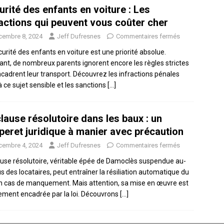
urité des enfants en voiture : Les
ractions qui peuvent vous coûter cher
cembre 8, 2024
Jeff Dufresnes
Commentaires fermés
curité des enfants en voiture est une priorité absolue.
ant, de nombreux parents ignorent encore les règles strictes
ncadrent leur transport. Découvrez les infractions pénales
à ce sujet sensible et les sanctions
[…]
lause résolutoire dans les baux : un
peret juridique à manier avec précaution
cembre 4, 2024
Jeff Dufresnes
Commentaires fermés
ause résolutoire, véritable épée de Damoclès suspendue au-
s des locataires, peut entraîner la résiliation automatique du
en cas de manquement. Mais attention, sa mise en œuvre est
tement encadrée par la loi. Découvrons
[…]