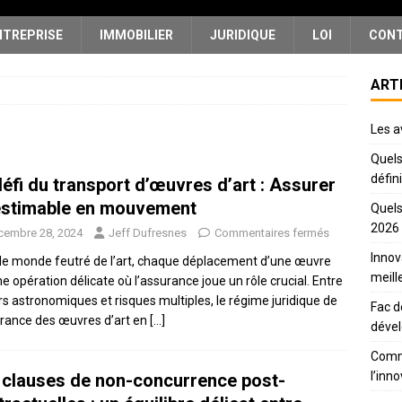
NTREPRISE
IMMOBILIER
JURIDIQUE
LOI
CON
ART
Les a
Quels
défin
défi du transport d’œuvres d’art : Assurer
nestimable en mouvement
Quels
2026
cembre 28, 2024
Jeff Dufresnes
Commentaires fermés
Innov
le monde feutré de l’art, chaque déplacement d’une œuvre
meill
ne opération délicate où l’assurance joue un rôle crucial. Entre
rs astronomiques et risques multiples, le régime juridique de
Fac d
urance des œuvres d’art en
[…]
déve
Comme
l’inn
 clauses de non-concurrence post-