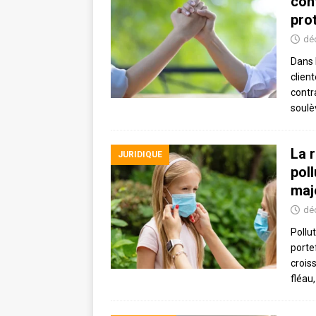
cont
prot
dé
Dans 
clien
contra
soulè
La 
JURIDIQUE
pol
maj
dé
Pollu
porte
crois
fléau,