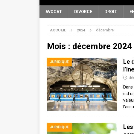
AVOCAT
DIVORCE
DROIT
E
ACCUEIL
2024
décembre
Mois :
décembre 2024
Le 
JURIDIQUE
l’i
dé
Dans 
est u
valeu
l’ass
Les
JURIDIQUE