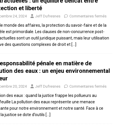
ractuelles : un équilibre délicat entre
ection et liberté
cembre 24, 2024
Jeff Dufresnes
Commentaires fermés
le monde des affaires, la protection du savoir-faire et de la
tèle est primordiale. Les clauses de non-concurrence post-
ctuelles sont un outil juridique puissant, mais leur utilisation
ve des questions complexes de droit et
[…]
responsabilité pénale en matière de
lution des eaux : un enjeu environnemental
eur
cembre 20, 2024
Jeff Dufresnes
Commentaires fermés
tion des eaux : quand la justice frappe les pollueurs au
feuille La pollution des eaux représente une menace
sante pour notre environnement et notre santé. Face à ce
 la justice se dote d’outils
[…]