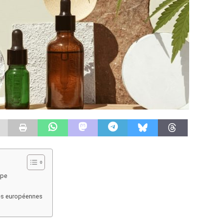
ope
ces européennes