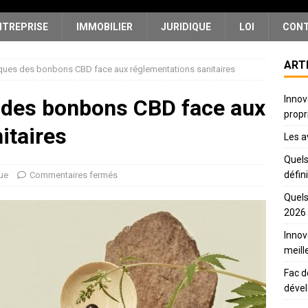
NTREPRISE
IMMOBILIER
JURIDIQUE
LOI
CON
ART
diques des bonbons CBD face aux réglementations sanitaires
Innov
s des bonbons CBD face aux
propr
itaires
Les a
Quels
défin
ue
Commentaires fermés
Quels
2026
Innov
meill
Fac d
déve