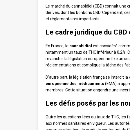
Le marché du cannabidiol (CBD) connaît une cr
dérivés, dont les bonbons CBD. Cependant, ces 
et réglementaires importants.
Le cadre juridique du CBD 
En France, le
cannabidiol
est considéré comme 
notamment un taux de THC inférieur à 0,2%. Cet
revanche, la législation européenne fixe un se
réglementations et complique la tâche des fa
D’autre part, la législation française interdit la
européenne des médicaments
(EMA) a appro
membres. Cette situation engendre une incertit
Les défis posés par les no
Outre les questions liées au taux de THC, le
aux normes sanitaires en vigueur. Les autorit
commercialisation de produits contenant du CB