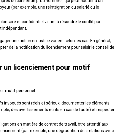
uprès du conseil de prud’hommes, qui peut aboutir à un
loyeur (par exemple, une réintégration du salarié ou le
lontaire et confidentiel visant à résoudre le conflit par
et indépendant.
gager une action en justice varient selon les cas. En général,
ter de la notification du licenciement pour saisir le conseil de
r un licenciement pour motif
our motif personnel :
ifs invoqués sont réels et sérieux, documenter les éléments
emple, des avertissements écrits en cas de faute) et respecter
ligations en matière de contrat de travail, être attentif aux
icenciement (par exemple, une dégradation des relations avec