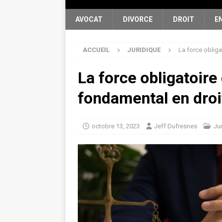
AVOCAT
DIVORCE
DROIT
E
ACCUEIL
JURIDIQUE
La force obliga
La force obligatoire 
fondamental en droi
octobre 13, 2023
Jeff Dufresnes
Ju