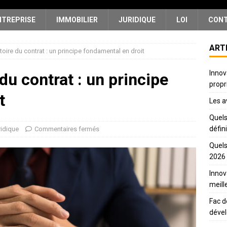
NTREPRISE
IMMOBILIER
JURIDIQUE
LOI
CON
ART
toire du contrat : un principe fondamental en droit
Innov
du contrat : un principe
propr
t
Les a
Quels
défin
ridique
Commentaires fermés
Quels
2026
Innov
meill
Fac d
déve