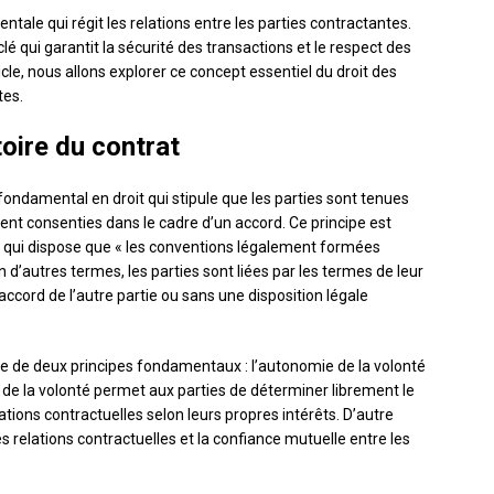
ntale qui régit les relations entre les parties contractantes.
clé qui garantit la sécurité des transactions et le respect des
cle, nous allons explorer ce concept essentiel du droit des
tes.
toire du contrat
 fondamental en droit qui stipule que les parties sont tenues
ment consenties dans le cadre d’un accord. Ce principe est
is, qui dispose que « les conventions légalement formées
 En d’autres termes, les parties sont liées par les termes de leur
ccord de l’autre partie ou sans une disposition légale
ule de deux principes fondamentaux : l’autonomie de la volonté
ie de la volonté permet aux parties de déterminer librement le
ations contractuelles selon leurs propres intérêts. D’autre
 des relations contractuelles et la confiance mutuelle entre les