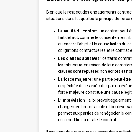
Bien que le respect des engagements contractue
situations dans lesquelles le principe de force 
La nullité du contrat
: un contrat peut ê
fait défaut, comme le consentement libre
ou encore l’objet et la cause licites du c
obligations contractuelles et le contrat e
Les clauses abusives
: certains contra
les tribunaux, en raison de leur caractè
clauses sont réputées non écrites et n’on
La force majeure
: une partie peut être
empêchée de les exécuter par un événemen
force majeure constitue une cause légi
L’imprévision
: la loi prévoit égaleme
changement imprévisible et bouleversant 
permet aux parties de renégocier le cont
qu’il modifie ou résilie le contrat.