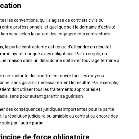
ication
tes les conventions, qu’il s’agisse de contrats civils ou
 entre professionnels, et quel que soit le domaine d’activité
ation varie selon la nature des engagements contractuels :
s, la partie contractante est tenue d’atteindre un résultat
 comme ayant manqué à ses obligations. Par exemple, un
une maison dans un délai donné doit livrer l’ouvrage terminé à
artie contractante doit mettre en œuvre tous les moyens
donné, sans garantir nécessairement le résultat. Par exemple,
ient doit utiliser tous les traitements appropriés et
adie, sans pour autant garantir sa guérison.
îner des conséquences juridiques importantes pour la partie
t, la résolution judiciaire ou amiable du contrat ou encore des
ubi par l’autre partie.
incipe de force obligatoire