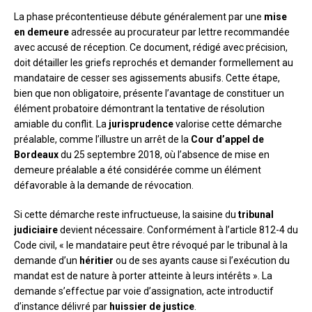
La phase précontentieuse débute généralement par une
mise
en demeure
adressée au procurateur par lettre recommandée
avec accusé de réception. Ce document, rédigé avec précision,
doit détailler les griefs reprochés et demander formellement au
mandataire de cesser ses agissements abusifs. Cette étape,
bien que non obligatoire, présente l’avantage de constituer un
élément probatoire démontrant la tentative de résolution
amiable du conflit. La
jurisprudence
valorise cette démarche
préalable, comme l’illustre un arrêt de la
Cour d’appel de
Bordeaux
du 25 septembre 2018, où l’absence de mise en
demeure préalable a été considérée comme un élément
défavorable à la demande de révocation.
Si cette démarche reste infructueuse, la saisine du
tribunal
judiciaire
devient nécessaire. Conformément à l’article 812-4 du
Code civil, « le mandataire peut être révoqué par le tribunal à la
demande d’un
héritier
ou de ses ayants cause si l’exécution du
mandat est de nature à porter atteinte à leurs intérêts ». La
demande s’effectue par voie d’assignation, acte introductif
d’instance délivré par
huissier de justice
.